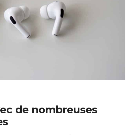
vec de nombreuses
es