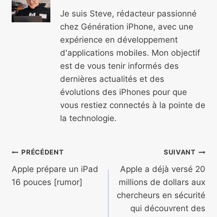
Je suis Steve, rédacteur passionné
chez Génération iPhone, avec une
expérience en développement
d'applications mobiles. Mon objectif
est de vous tenir informés des
dernières actualités et des
évolutions des iPhones pour que
vous restiez connectés à la pointe de
la technologie.
Navigation
PRÉCÉDENT
SUIVANT
de
Apple prépare un iPad
Apple a déjà versé 20
16 pouces [rumor]
millions de dollars aux
l’article
chercheurs en sécurité
qui découvrent des