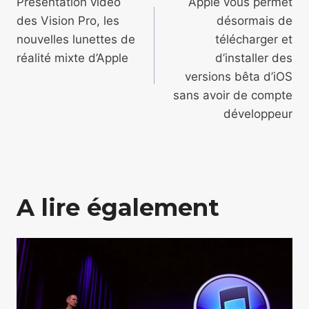
de
Présentation vidéo
Apple vous permet
des Vision Pro, les
désormais de
l’article
nouvelles lunettes de
télécharger et
réalité mixte d’Apple
d’installer des
versions bêta d’iOS
sans avoir de compte
développeur
A lire également