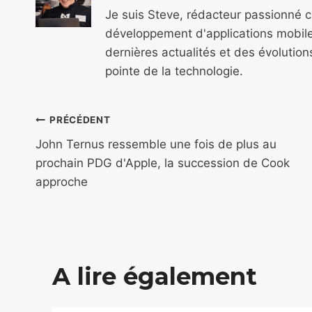
Je suis Steve, rédacteur passionné 
développement d'applications mobile
dernières actualités et des évolutio
pointe de la technologie.
Navigation
PRÉCÉDENT
de
John Ternus ressemble une fois de plus au
prochain PDG d'Apple, la succession de Cook
l’article
approche
A lire également