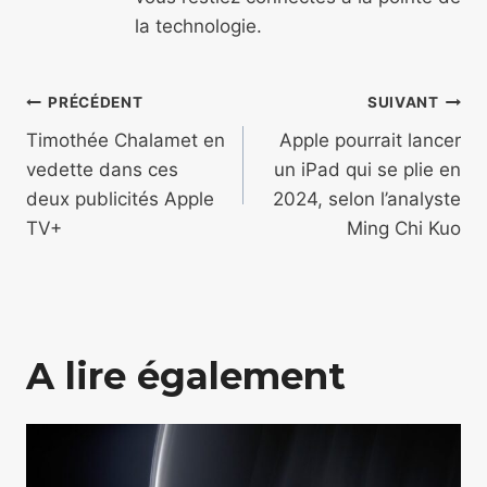
la technologie.
Navigation
PRÉCÉDENT
SUIVANT
de
Timothée Chalamet en
Apple pourrait lancer
vedette dans ces
un iPad qui se plie en
l’article
deux publicités Apple
2024, selon l’analyste
TV+
Ming Chi Kuo
A lire également