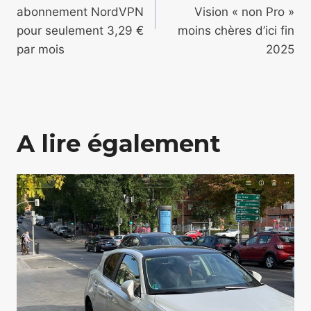
l’article
abonnement NordVPN
Vision « non Pro »
pour seulement 3,29 €
moins chères d’ici fin
par mois
2025
A lire également