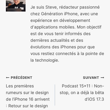
Je suis Steve, rédacteur passionné
chez Génération iPhone, avec une
expérience en développement
d'applications mobiles. Mon objectif
est de vous tenir informés des
dernières actualités et des
évolutions des iPhones pour que
vous restiez connectés à la pointe de
la technologie.
Navigation
PRÉCÉDENT
SUIVANT
de
Les premières
Podcast 15×11 : Non-
rumeurs sur le design
stop, on a déjà la bêta
l’article
de l’iPhone 16 arrivent
d’iOS 17.3
: Retour sur le design