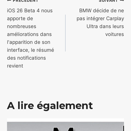
Navigation
PRÉCÉDENT
SUIVANT
de
iOS 26 Beta 4 nous
BMW décide de ne
apporte de
pas intégrer Carplay
l’article
nombreuses
Ultra dans leurs
améliorations dans
voitures
l'apparition de son
interface, le résumé
des notifications
revient
A lire également