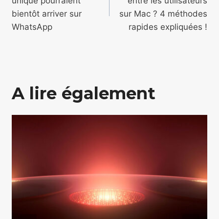
unique pourraient
entre les utilisateurs
l’article
bientôt arriver sur
sur Mac ? 4 méthodes
WhatsApp
rapides expliquées !
A lire également