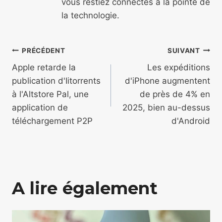
vous restiez connectés à la pointe de
la technologie.
Navigation
PRÉCÉDENT
SUIVANT
de
Apple retarde la
Les expéditions
publication d'Iitorrents
d'iPhone augmentent
l’article
à l'Altstore Pal, une
de près de 4% en
application de
2025, bien au-dessus
téléchargement P2P
d'Android
A lire également