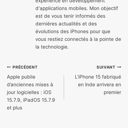
expérience en développement
d'applications mobiles. Mon objectif
est de vous tenir informés des
dernières actualités et des
évolutions des iPhones pour que
vous restiez connectés à la pointe de
la technologie.
Navigation
PRÉCÉDENT
SUIVANT
de
Apple publie
L’iPhone 15 fabriqué
d’anciennes mises à
en Inde arrivera en
l’article
jour logicielles : iOS
premier
15.7.9, iPadOS 15.7.9
et plus