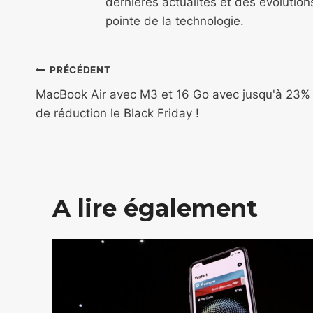
dernières actualités et des évolutio
pointe de la technologie.
Navigation
PRÉCÉDENT
de
MacBook Air avec M3 et 16 Go avec jusqu'à 23%
de réduction le Black Friday !
l’article
A lire également