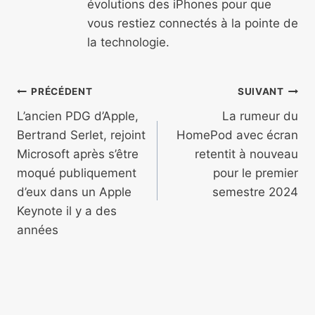
évolutions des iPhones pour que
vous restiez connectés à la pointe de
la technologie.
Navigation
PRÉCÉDENT
SUIVANT
de
L’ancien PDG d’Apple,
La rumeur du
Bertrand Serlet, rejoint
HomePod avec écran
l’article
Microsoft après s’être
retentit à nouveau
moqué publiquement
pour le premier
d’eux dans un Apple
semestre 2024
Keynote il y a des
années