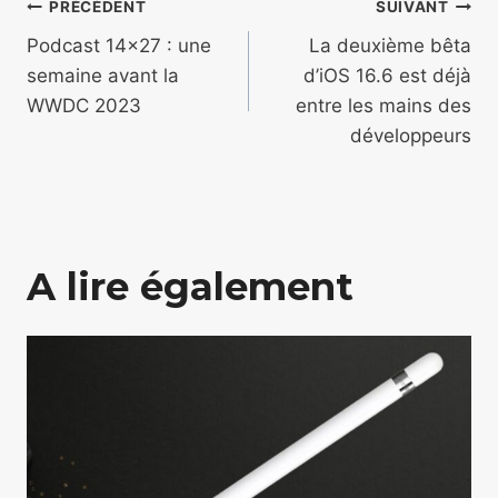
Navigation
PRÉCÉDENT
SUIVANT
de
Podcast 14×27 : une
La deuxième bêta
semaine avant la
d’iOS 16.6 est déjà
l’article
WWDC 2023
entre les mains des
développeurs
A lire également