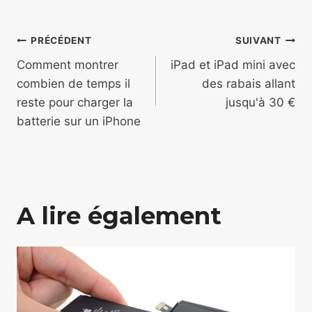
Navigation
PRÉCÉDENT
SUIVANT
de
Comment montrer
iPad et iPad mini avec
combien de temps il
des rabais allant
l’article
reste pour charger la
jusqu'à 30 €
batterie sur un iPhone
A lire également