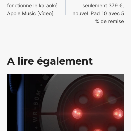
de
fonctionne le karaoké
seulement 379 €,
l’article
Apple Music [vídeo]
nouvel iPad 10 avec 5
% de remise
A lire également