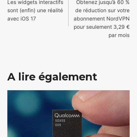
de
Les widgets interactifs
Obtenez jusqu’à 60 %
sont (enfin) une réalité
de réduction sur votre
l’article
avec iOS 17
abonnement NordVPN
pour seulement 3,29 €
par mois
A lire également