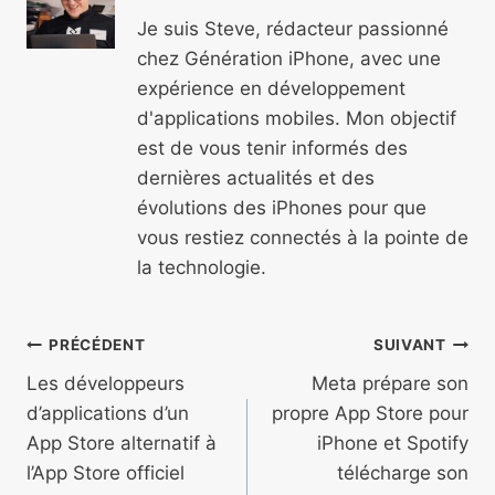
Je suis Steve, rédacteur passionné
chez Génération iPhone, avec une
expérience en développement
d'applications mobiles. Mon objectif
est de vous tenir informés des
dernières actualités et des
évolutions des iPhones pour que
vous restiez connectés à la pointe de
la technologie.
Navigation
PRÉCÉDENT
SUIVANT
de
Les développeurs
Meta prépare son
d’applications d’un
propre App Store pour
l’article
App Store alternatif à
iPhone et Spotify
l’App Store officiel
télécharge son