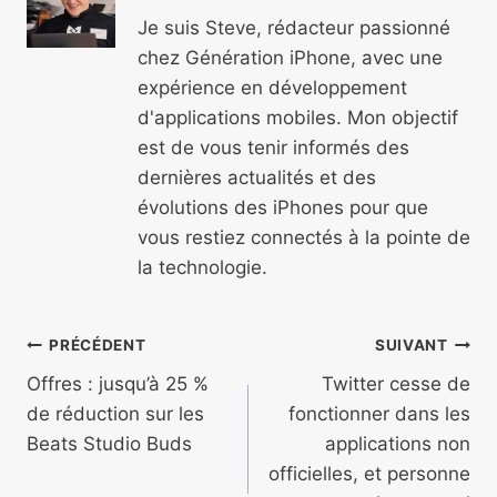
Je suis Steve, rédacteur passionné
chez Génération iPhone, avec une
expérience en développement
d'applications mobiles. Mon objectif
est de vous tenir informés des
dernières actualités et des
évolutions des iPhones pour que
vous restiez connectés à la pointe de
la technologie.
Navigation
PRÉCÉDENT
SUIVANT
de
Offres : jusqu’à 25 %
Twitter cesse de
de réduction sur les
fonctionner dans les
l’article
Beats Studio Buds
applications non
officielles, et personne