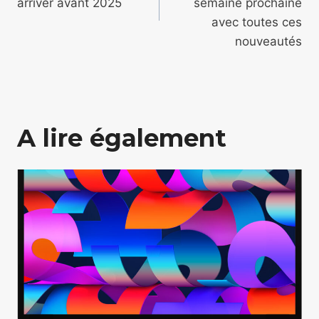
l’article
arriver avant 2025
semaine prochaine
avec toutes ces
nouveautés
A lire également