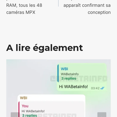
l’article
RAM, tous les 48
apparaît confirmant sa
caméras MPX
conception
A lire également