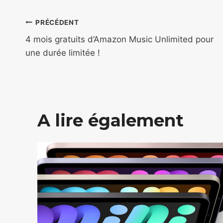
Navigation
PRÉCÉDENT
de
4 mois gratuits d’Amazon Music Unlimited pour
une durée limitée !
l’article
A lire également