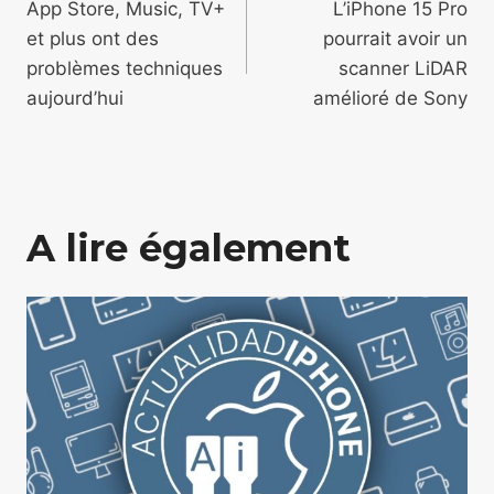
de
App Store, Music, TV+
L’iPhone 15 Pro
et plus ont des
pourrait avoir un
l’article
problèmes techniques
scanner LiDAR
aujourd’hui
amélioré de Sony
A lire également