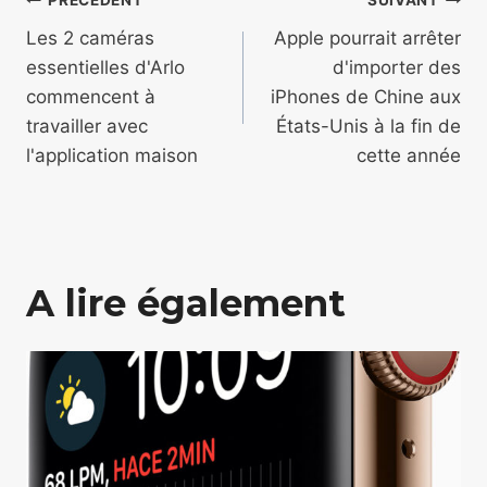
Navigation
PRÉCÉDENT
SUIVANT
de
Les 2 caméras
Apple pourrait arrêter
essentielles d'Arlo
d'importer des
l’article
commencent à
iPhones de Chine aux
travailler avec
États-Unis à la fin de
l'application maison
cette année
A lire également