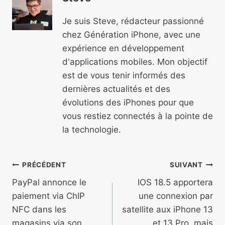
Je suis Steve, rédacteur passionné
chez Génération iPhone, avec une
expérience en développement
d'applications mobiles. Mon objectif
est de vous tenir informés des
dernières actualités et des
évolutions des iPhones pour que
vous restiez connectés à la pointe de
la technologie.
Navigation
PRÉCÉDENT
SUIVANT
de
PayPal annonce le
IOS 18.5 apportera
paiement via ChIP
une connexion par
l’article
NFC dans les
satellite aux iPhone 13
magasins via son
et 13 Pro, mais