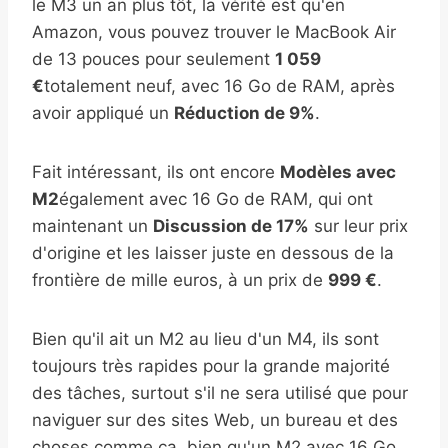
le M3 un an plus tôt, la vérité est qu'en
Amazon, vous pouvez trouver le MacBook Air
de 13 pouces pour seulement
1 059
€
totalement neuf, avec 16 Go de RAM, après
avoir appliqué un
Réduction de 9%
.
Fait intéressant, ils ont encore
Modèles avec
M2
également avec 16 Go de RAM, qui ont
maintenant un
Discussion de 17%
sur leur prix
d'origine et les laisser juste en dessous de la
frontière de mille euros, à un prix de
999 €
.
Bien qu'il ait un M2 au lieu d'un M4, ils sont
toujours très rapides pour la grande majorité
des tâches, surtout s'il ne sera utilisé que pour
naviguer sur des sites Web, un bureau et des
choses comme ça, bien qu'un M2 avec 16 Go