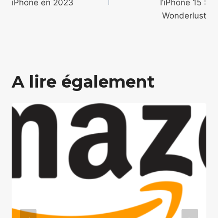
l’article
iPhone en 2023
l’iPhone 15 :
Wonderlust
A lire également