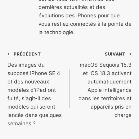
dernières actualités et des
évolutions des iPhones pour que
vous restiez connectés à la pointe de
la technologie.
Navigation
PRÉCÉDENT
SUIVANT
de
Des images du
macOS Sequoia 15.3
supposé iPhone SE 4
et iOS 18.3 activent
l’article
et des nouveaux
automatiquement
modèles d'iPad ont
Apple Intelligence
fuité, s'agit-il des
dans les territoires et
modèles qui seront
appareils pris en
lancés dans quelques
charge
semaines ?