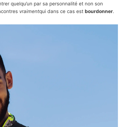
trer quelqu’un par sa personnalité et non son
encontres
vraiment
qui dans ce cas est
bourdonner
.