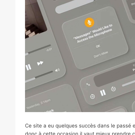
Ce site a eu quelques succès dans le passé
donc à cette occasion il vaut mieux prendre 