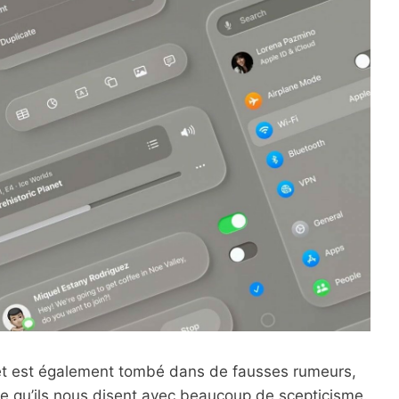
 et est également tombé dans de fausses rumeurs,
ce qu’ils nous disent avec beaucoup de scepticisme.