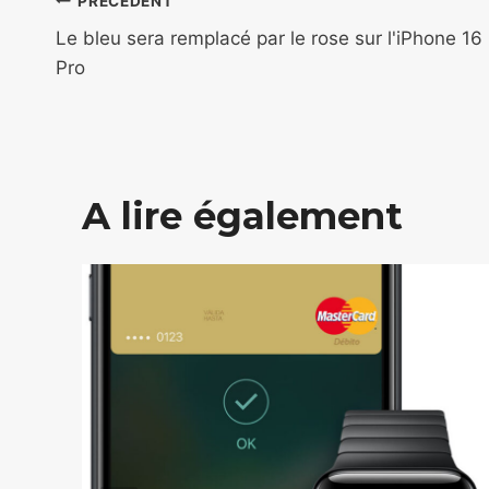
Navigation
PRÉCÉDENT
de
Le bleu sera remplacé par le rose sur l'iPhone 16
Pro
l’article
A lire également