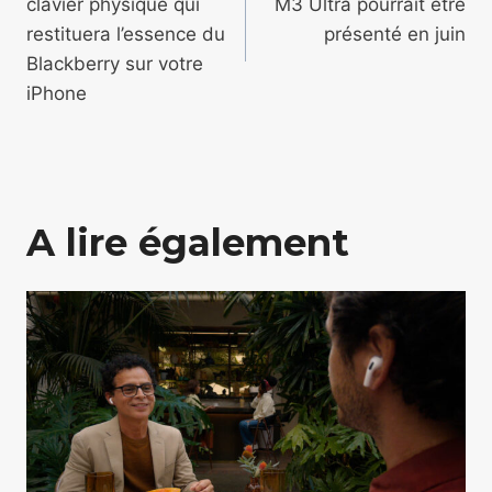
clavier physique qui
M3 Ultra pourrait être
l’article
restituera l’essence du
présenté en juin
Blackberry sur votre
iPhone
A lire également