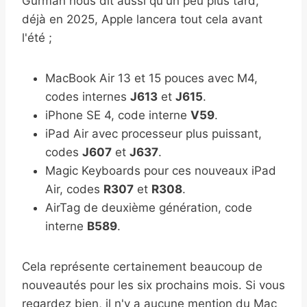
Gurman nous dit aussi qu'un peu plus tard,
déjà en 2025, Apple lancera tout cela avant
l'été ;
MacBook Air 13 et 15 pouces avec M4,
codes internes
J613
et
J615
.
iPhone SE 4, code interne
V59
.
iPad Air avec processeur plus puissant,
codes
J607
et
J637
.
Magic Keyboards pour ces nouveaux iPad
Air, codes
R307
et
R308
.
AirTag de deuxième génération, code
interne
B589
.
Cela représente certainement beaucoup de
nouveautés pour les six prochains mois. Si vous
regardez bien, il n'y a aucune mention du Mac