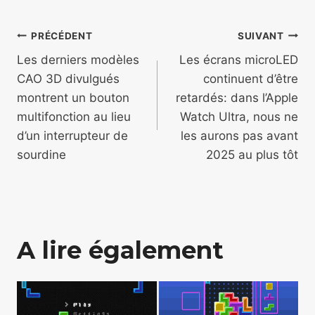
Navigation
PRÉCÉDENT
SUIVANT
de
Les derniers modèles
Les écrans microLED
CAO 3D divulgués
continuent d’être
l’article
montrent un bouton
retardés: dans l’Apple
multifonction au lieu
Watch Ultra, nous ne
d’un interrupteur de
les aurons pas avant
sourdine
2025 au plus tôt
A lire également