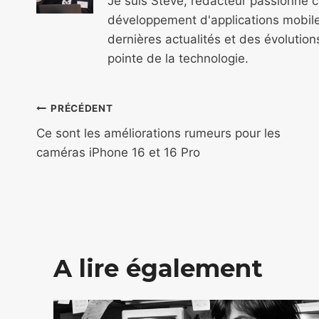
Je suis Steve, rédacteur passionné 
développement d'applications mobile
dernières actualités et des évolutio
pointe de la technologie.
Navigation
PRÉCÉDENT
de
Ce sont les améliorations rumeurs pour les
caméras iPhone 16 et 16 Pro
l’article
A lire également