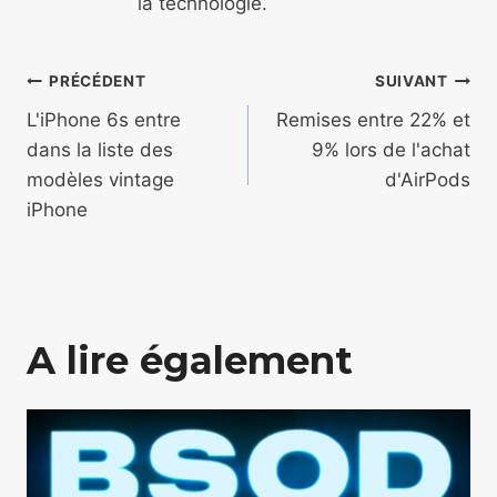
la technologie.
Navigation
PRÉCÉDENT
SUIVANT
de
L'iPhone 6s entre
Remises entre 22% et
dans la liste des
9% lors de l'achat
l’article
modèles vintage
d'AirPods
iPhone
A lire également