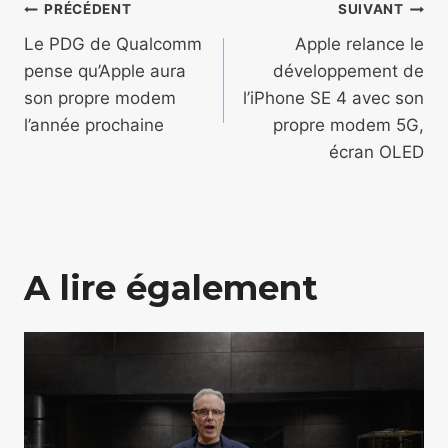
Navigation
PRÉCÉDENT
SUIVANT
de
Le PDG de Qualcomm
Apple relance le
pense qu’Apple aura
développement de
l’article
son propre modem
l’iPhone SE 4 avec son
l’année prochaine
propre modem 5G,
écran OLED
A lire également