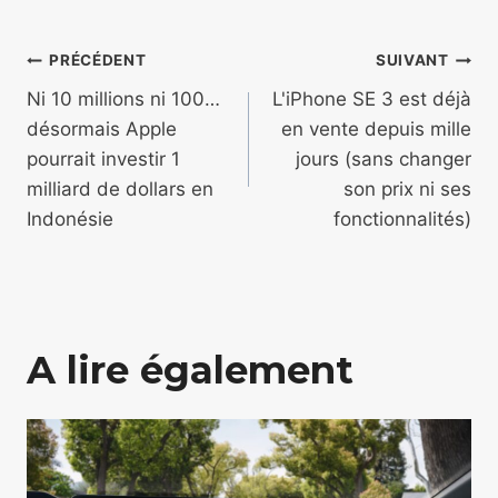
Navigation
PRÉCÉDENT
SUIVANT
de
Ni 10 millions ni 100…
L'iPhone SE 3 est déjà
désormais Apple
en vente depuis mille
l’article
pourrait investir 1
jours (sans changer
milliard de dollars en
son prix ni ses
Indonésie
fonctionnalités)
A lire également