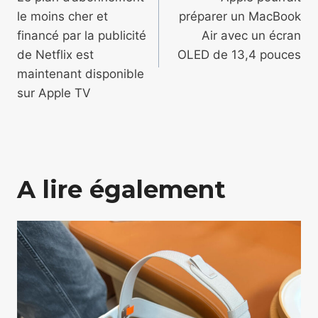
de
le moins cher et
préparer un MacBook
l’article
financé par la publicité
Air avec un écran
de Netflix est
OLED de 13,4 pouces
maintenant disponible
sur Apple TV
A lire également