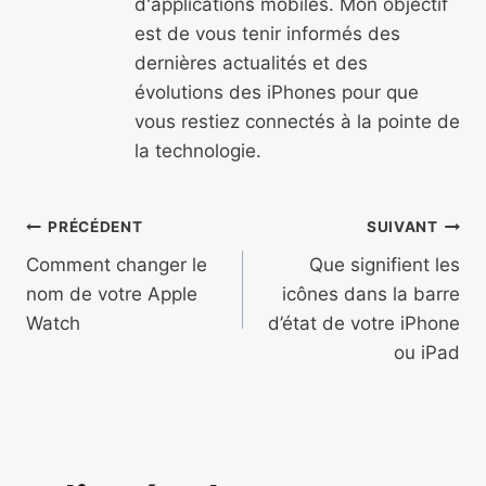
d'applications mobiles. Mon objectif
est de vous tenir informés des
dernières actualités et des
évolutions des iPhones pour que
vous restiez connectés à la pointe de
la technologie.
Navigation
PRÉCÉDENT
SUIVANT
de
Comment changer le
Que signifient les
nom de votre Apple
icônes dans la barre
l’article
Watch
d’état de votre iPhone
ou iPad