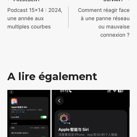
Navigation
de
Podcast 15×14 : 2024,
Comment réagir face
une année aux
à une panne réseau
l’article
multiples courbes
ou mauvaise
connexion ?
A lire également