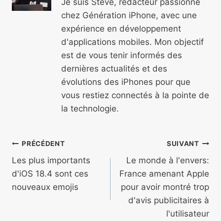
Je suis Steve, rédacteur passionné
chez Génération iPhone, avec une
expérience en développement
d'applications mobiles. Mon objectif
est de vous tenir informés des
dernières actualités et des
évolutions des iPhones pour que
vous restiez connectés à la pointe de
la technologie.
Navigation
PRÉCÉDENT
SUIVANT
de
Les plus importants
Le monde à l'envers:
d'iOS 18.4 sont ces
France amenant Apple
l’article
nouveaux emojis
pour avoir montré trop
d'avis publicitaires à
l'utilisateur