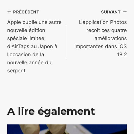
Navigation
PRÉCÉDENT
SUIVANT
de
Apple publie une autre
L'application Photos
nouvelle édition
reçoit ces quatre
l’article
spéciale limitée
améliorations
d'AirTags au Japon à
importantes dans iOS
l'occasion de la
18.2
nouvelle année du
serpent
A lire également