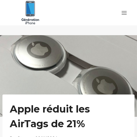
Skip
to
content
Apple réduit les
AirTags de 21%