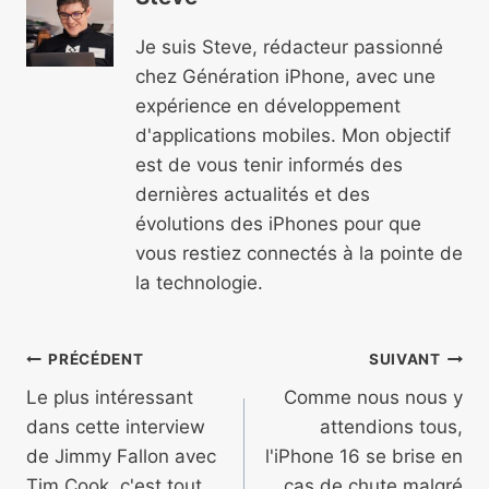
Je suis Steve, rédacteur passionné
chez Génération iPhone, avec une
expérience en développement
d'applications mobiles. Mon objectif
est de vous tenir informés des
dernières actualités et des
évolutions des iPhones pour que
vous restiez connectés à la pointe de
la technologie.
Navigation
PRÉCÉDENT
SUIVANT
de
Le plus intéressant
Comme nous nous y
dans cette interview
attendions tous,
l’article
de Jimmy Fallon avec
l'iPhone 16 se brise en
Tim Cook, c'est tout
cas de chute malgré