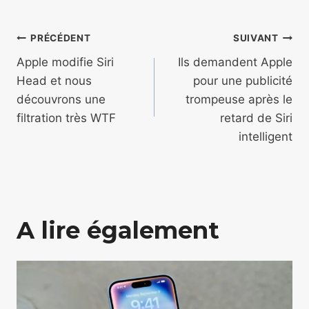
Navigation
PRÉCÉDENT
SUIVANT
de
Apple modifie Siri
Ils demandent Apple
Head et nous
pour une publicité
l’article
découvrons une
trompeuse après le
filtration très WTF
retard de Siri
intelligent
A lire également