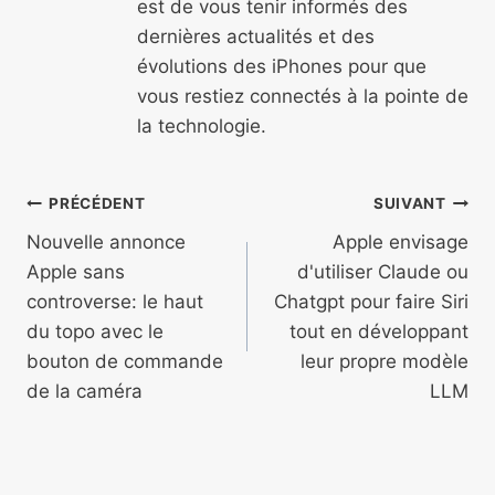
est de vous tenir informés des
dernières actualités et des
évolutions des iPhones pour que
vous restiez connectés à la pointe de
la technologie.
Navigation
PRÉCÉDENT
SUIVANT
de
Nouvelle annonce
Apple envisage
Apple sans
d'utiliser Claude ou
l’article
controverse: le haut
Chatgpt pour faire Siri
du topo avec le
tout en développant
bouton de commande
leur propre modèle
de la caméra
LLM