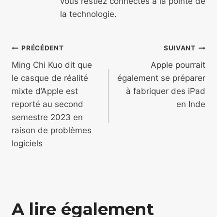
vous restiez connectés à la pointe de
la technologie.
Navigation
PRÉCÉDENT
SUIVANT
de
Ming Chi Kuo dit que
Apple pourrait
le casque de réalité
également se préparer
l’article
mixte d’Apple est
à fabriquer des iPad
reporté au second
en Inde
semestre 2023 en
raison de problèmes
logiciels
A lire également