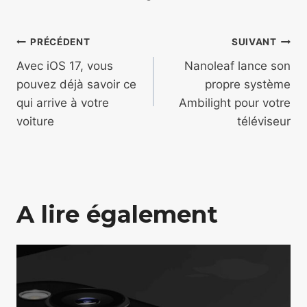
Navigation
PRÉCÉDENT
SUIVANT
de
Avec iOS 17, vous
Nanoleaf lance son
pouvez déjà savoir ce
propre système
l’article
qui arrive à votre
Ambilight pour votre
voiture
téléviseur
A lire également