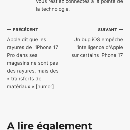
vous restiez connectés à la pointe de
la technologie.
Navigation
PRÉCÉDENT
SUIVANT
de
Apple dit que les
Un bug iOS empêche
rayures de l'iPhone 17
l'intelligence d'Apple
l’article
Pro dans ses
sur certains iPhone 17
magasins ne sont pas
des rayures, mais des
« transferts de
matériaux » [humor]
A lire également